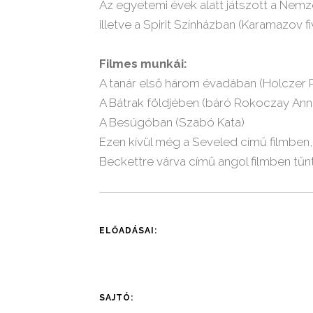
Az egyetemi évek alatt játszott a Nem
illetve a Spirit Színházban (Karamazov f
Filmes munkái:
A tanár első három évadában (Holczer 
A Bátrak földjében (báró Rokoczay Ann
A Besúgóban (Szabó Kata)
Ezen kívül még a Seveled című filmben,
Beckettre várva című angol filmben tűnt
ELŐADÁSAI:
SAJTÓ: