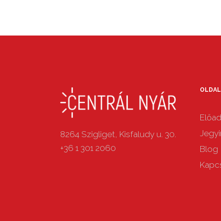
OLDAL
Előa
Jegyi
8264 Szigliget, Kisfaludy u. 30.
+36 1 301 2060
Blog
Kapc