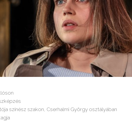
klóson
szképzés
ója színész szakon, Cserhalmi György osztályában
tagja