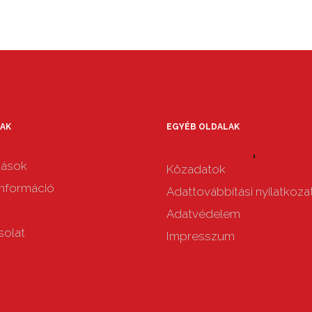
AK
EGYÉB OLDALAK
dások
Közadatok
nformáció
Adattovábbítási nyilatkoza
Adatvédelem
solat
Impresszum