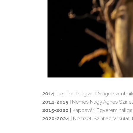
2014
-ben érettségizett Szigetszentmi
2014-2015 |
Nemes Nagy Ágnes Színé
2015-2020 |
Kaposvári Egyetem hallgat
2020-2024 |
Nemzeti Színház társulati 