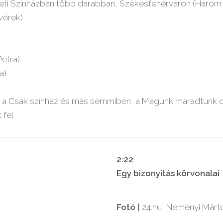
zeti Színházban több darabban, Székesfehérváron (Három 
ivérek)
Petra)
a)
 a Csak színház és más semmiben, a Magunk maradtunk c. fi
 fel
2:22
Egy bizonyítás körvonalai
Fotó |
24.hu, Neményi Márto