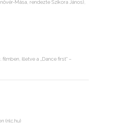
nővér-Mása, rendezte Szikora János),
lmben, illetve a „Dance first” –
n (nlc.hu)